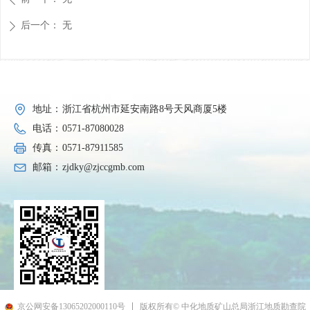
后一个：
无
ꄲ
地址：
浙江省杭州市延安南路8号天风商厦5楼
电话：
0571-87080028
传真：
0571-87911585
邮箱：
zjdky@zjccgmb.com
京公网安备13065202000110号
版权所有© 中化地质矿山总局浙江地质勘查院