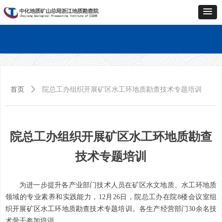
首页
单位概况
新闻中心
业务中心
科技创新
企业文化
党的建设
资料中心
联系
首页
单位概况
新闻中心
业务中心
科技创新
企业文化
党的建设
资料中心
联系
首页
ꄲ
院总工办组织开展矿区水工环地质勘查技术专题培训
院总工办组织开展矿区水工环地质勘查
技术专题培训
为进一步提升各产业部门技术人员在矿区水文地质、水工环地质
领域的专业素养和实践能力，12月26日，院总工办在院8楼会议室组
织开展矿区水工环地质勘查技术专题培训。各生产经营部门30余名技
术骨干参加培训。