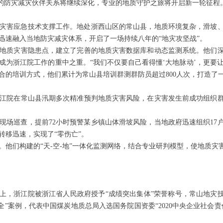
县建立的防灾减灾伙伴关系将继续深化，专业的地质守护之旅将开启新一轮征程
地质灾害应急技术支撑工作。地处浙西山区的常山县，地质环境复杂，滑坡
迅速融入当地防灾减灾体系，开启了一场持续八年的“地灾攻坚战”。
地质灾害隐患点，建立了完善的地质灾害数据库和动态监测系统。他们
为浙江院工作的重中之重。“我们不仅要自己看得懂‘大地脉动’，更要让
的培训方式，他们累计为常山县培训群测群防员超过800人次，打造了一
江院在常山县汛期多次精准预判地质灾害风险，在灾害发生前成功组织
和现场巡查，提前72小时预警某乡镇山体滑坡风险，当地政府迅速组织17
转移迅速，实现了“零伤亡”。
。他们构建的“天-空-地”一体化监测网络，结合专业研判模型，使地质
彰会上，浙江院被浙江省人民政府授予“成绩突出集体”荣誉称号，常山地灾
全”案例，代表中国煤炭地质总局入选国务院国资委“2020中央企业社会责