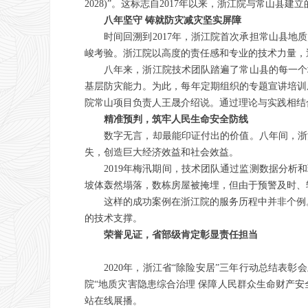
2028)”。这标志自2017年以来，浙江院与常山
八年坚守 铸就防灾减灾坚实屏障
时间回溯到2017年，浙江院首次承担常山县
峻考验。浙江院以高度的责任感和专业的技术力量，
八年来，浙江院技术团队踏遍了常山县的每一个
基层防灾能力。为此，每年定期组织的专题宣讲培训成
院常山项目负责人王晟介绍说。通过理论与实践相结合
精准预判，筑牢人民生命安全防线
数字无言，却最能印证付出的价值。八年间，浙
失，创造巨大经济效益和社会效益。
2019年梅汛期间，技术团队通过监测数据分析
坡体轰然塌落，数栋房屋被掩埋，但由于预警及时、
这样的成功案例在浙江院的服务历程中并非个例
的技术支撑。
荣誉见证，省部级肯定彰显责任担当
2020年，浙江省“除险安居”三年行动总结表
院“地质灾害隐患综合治理 保障人民群众生命财产安
站在线展播。