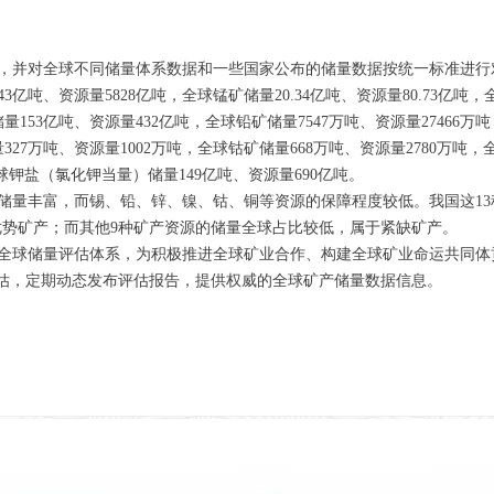
数据，并对全球不同储量体系数据和一些国家公布的储量数据按统一标准进
吨、资源量5828亿吨，全球锰矿储量20.34亿吨、资源量80.73亿吨，全
储量153亿吨、资源量432亿吨，全球铅矿储量7547万吨、资源量27466万
327万吨、资源量1002万吨，全球钴矿储量668万吨、资源量2780万吨，
全球钾盐（氯化钾当量）储量149亿吨、资源量690亿吨。
储量丰富，而锡、铅、锌、镍、钴、铜等资源的保障程度较低。我国这1
优势矿产；而其他9种矿产资源的储量全球占比较低，属于紧缺矿产。
全球储量评估体系，为积极推进全球矿业合作、构建全球矿业命运共同体
评估，定期动态发布评估报告，提供权威的全球矿产储量数据信息。