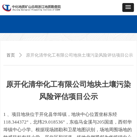
首页
单位概况
新闻中心
业务中心
科技创新
企业文化
党的建设
资料中心
联系
首页
单位概况
新闻中心
业务中心
科技创新
企业文化
党的建设
资料中心
联系
首页
ꄲ
原开化清华化工有限公司地块土壤污染风险评估项目公示
原开化清华化工有限公司地块土壤污染
风险评估项目公示
1 、
项目地块位于开化县华埠镇，地块中心位置坐标东经
118.344372°
，北纬
29.018536
°
，东临马金溪与
205
国道，西邻华
埠镇中心小学。
根据现场踏勘和卫星地图识别，场地周围场地的