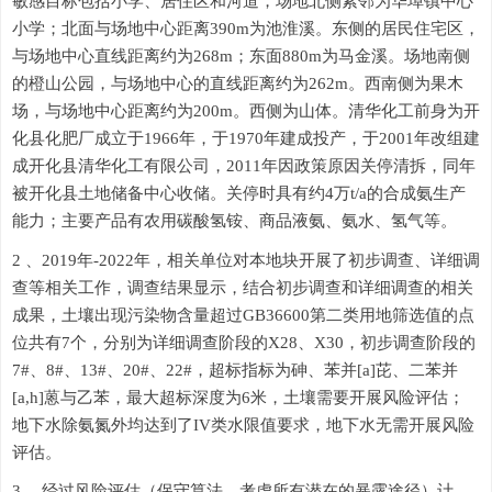
敏感目标包括小学、居住区和河道，场地北侧紧邻为华埠镇中心
小学；北面与场地中心距离
390m
为池淮溪。东侧的居民住宅区，
与场地中心直线距离约为
268m
；东面
880m
为马金溪。场地南侧
的橙山公园，与场地中心的直线距离约为
262m
。西南侧为果木
场，与场地中心距离约为
200m
。西侧为山体。清华化工前身为开
化县化肥厂成立于
1966
年，于
1970
年建成投产，于
2001
年改组建
成开化县清华化工有限公司，
2011
年因政策原因关停清拆，同年
被开化县土地储备中心收储。关停时具有约
4
万
t/a
的合成氨生产
能力；主要产品有农用碳酸氢铵、商品液氨、氨水、氢气等。
2 、2019
年
-2022
年，相关单位对本地块开展了初步调查、详细调
查等相关工作，调查结果显示，结合初步调查和详细调查的相关
成果，土壤出现污染物含量超过
GB36600
第二类用地筛选值的点
位共有
7
个，分别为详细调查阶段的
X28
、
X30
，初步调查阶段的
7#
、
8#
、
13#
、
20#
、
22#
，超标指标为砷、苯并
[a]
芘、二苯并
[a,h]
蒽与乙苯，最大超标深度为
6
米，土壤需要开展风险评估；
地下水除氨氮外均达到了
IV
类水限值要求，地下水无需开展风险
评估。
3、
经过风险评估（保守算法，考虑所有潜在的暴露途径）计