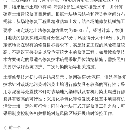
算，结果显示土壤中有
4
种污染物超过风险可接受水平，并计算
确定土壤建议修复目标值。根据地块地层结构和污染物空间分布
规律，从场地修复工程量精准估算出发，结合场地修复机械施工
3
要求，确定场地土壤修复总方量约为
3
800
m
。经过计算，本项
目地块的修复实施风险评分值为
25分，风险得分大于16分，则判
定该地块在现有的修复目标要求下，实施修复工程的风险程度较
高，不建议直接实施以异位清挖为主的修复工程，如后续修复技
术方案确定的最适合修复技术确需采取异位清挖措施，需按照相
关要求做好基坑防护、二次污染防治等相关措施。
土壤修复技术初步筛选结果显示，使用砖窑
/水泥窑、淋洗等修复
技术针对该场地污染砷污染土壤进行修复具有较高的可行性；采
用水泥窑等处置技术针对该场地污染砷以及有机污染土壤进行修
复具有较高的可行性；采用化学氧化等修复技术处置本项目有机
污染土壤一定的可行性；同时在地块正式开展修复工作之前，可
采用制度控制等相关措施对超风险区域开展临时管控工作。
前一个：
无
ꄴ