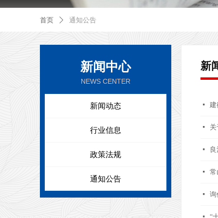
首页
ꄲ
通知公告
新闻中心
新
NEWS CENTER
넷
建
新闻动态
넷
关
行业信息
넷
良
政策法规
넷
常
通知公告
넷
询
넷
“