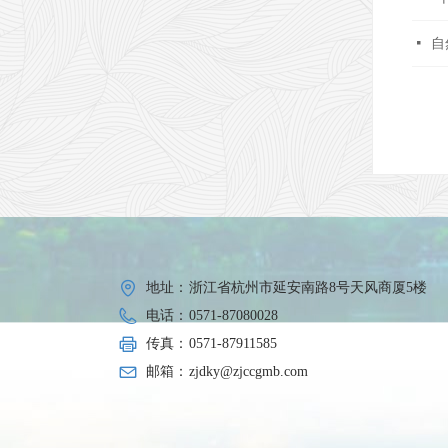
넷
自
地址：
浙江省杭州市延安南路8号天风商厦5楼
电话：
0571-87080028
传真：
0571-87911585
邮箱：
zjdky@zjccgmb.com